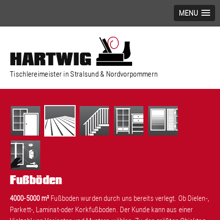
MENU
HARTWIG
Tischlereimeister in Stralsund & Nordvorpommern
Fußböden
4000-5000 m²
Fußboden wurden durch uns bereits verlegt. Ob Dielen-,
Parkett-, Laminat-oder Korkfußboden. Der Kunde kann aus einer