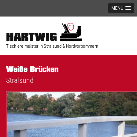
MENU
HARTWIG
Tischlereimeister in Stralsund & Nordvorpommern
Weiße Brücken
Stralsund