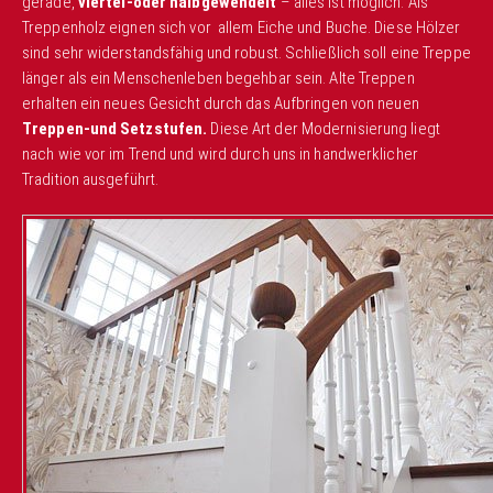
gerade,
viertel-oder halbgewendelt
– alles ist möglich. Als
Treppenholz eignen sich vor allem Eiche und Buche. Diese Hölzer
sind sehr widerstandsfähig und robust. Schließlich soll eine Treppe
länger als ein Menschenleben begehbar sein. Alte Treppen
erhalten ein neues Gesicht durch das Aufbringen von neuen
Treppen-und Setzstufen.
Diese Art der Modernisierung liegt
nach wie vor im Trend und wird durch uns in handwerklicher
Tradition ausgeführt.